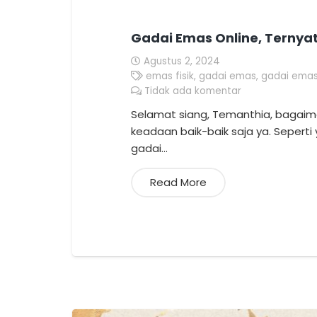
Gadai Emas Online, Ternya
Agustus 2, 2024
emas fisik
,
gadai emas
,
gadai emas
Tidak ada komentar
Selamat siang, Temanthia, bagaim
keadaan baik-baik saja ya. Sepert
gadai…
Read More