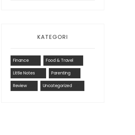
KATEGORI
Finance
(35)
Food & Travel
(8)
Little Notes
(41)
Parenting
(7)
Review
(15)
Uncategorized
(24)