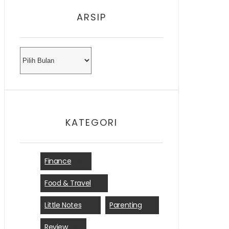
ARSIP
Arsip
KATEGORI
Finance
(35)
Food & Travel
(8)
Little Notes
(41)
Parenting
(7)
Review
(15)