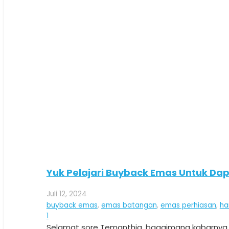
Yuk Pelajari Buyback Emas Untuk Da
Juli 12, 2024
buyback emas
,
emas batangan
,
emas perhiasan
,
ha
Komentar
1
Selamat sore Temanthia, bagaimana kabarnya h