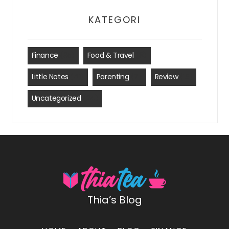
KATEGORI
Finance
(35)
Food & Travel
(8)
Little Notes
(41)
Parenting
(7)
Review
(15)
Uncategorized
(24)
Thia’s Blog