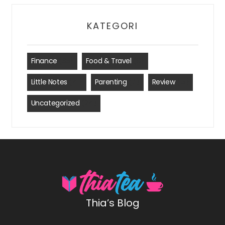
KATEGORI
Finance
(35)
Food & Travel
(8)
Little Notes
(41)
Parenting
(7)
Review
(15)
Uncategorized
(24)
Thia’s Blog