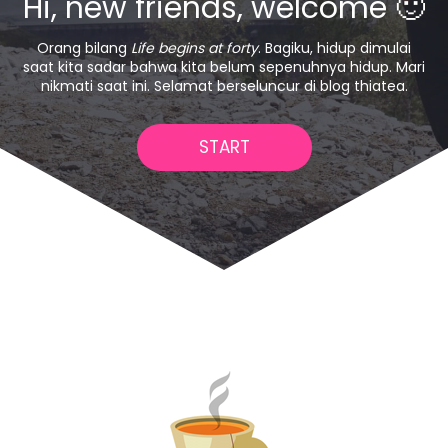
Hi, new friends, welcome 🙂
Orang bilang
Life begins at forty
. Bagiku, hidup dimulai
saat kita sadar bahwa kita belum sepenuhnya hidup. Mari
nikmati saat ini. Selamat berseluncur di blog thiatea.
START