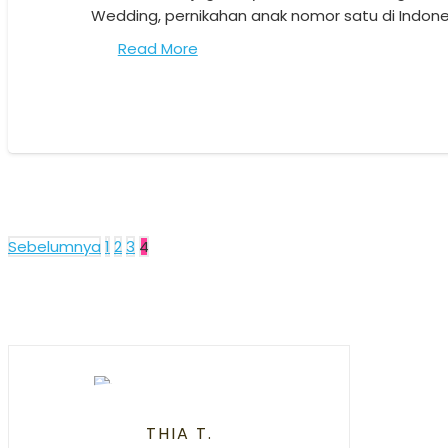
Wedding, pernikahan anak nomor satu di Indone
Read More
Paginasi
Sebelumnya
1
2
3
4
pos
THIA T.