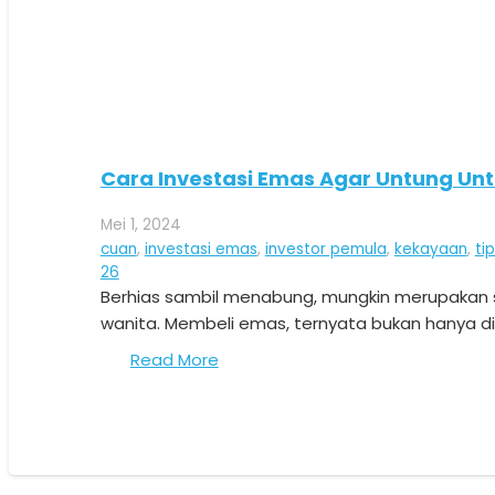
Cara Investasi Emas Agar Untung Unt
Mei 1, 2024
cuan
,
investasi emas
,
investor pemula
,
kekayaan
,
ti
Komentar
26
Berhias sambil menabung, mungkin merupakan s
wanita. Membeli emas, ternyata bukan hanya dit
Read More