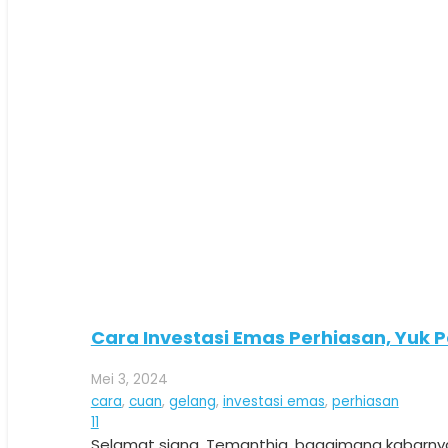
Cara Investasi Emas Perhiasan, Yuk Pe
Mei 3, 2024
cara
,
cuan
,
gelang
,
investasi emas
,
perhiasan
Komentar
11
Selamat siang, Temanthia, bagaimana kabarnya 