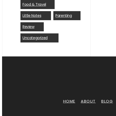
Food & Travel
(8)
Little Notes
(41)
Parenting
(7)
Review
(15)
Uncategorized
(24)
HOME
ABOUT
BLOG