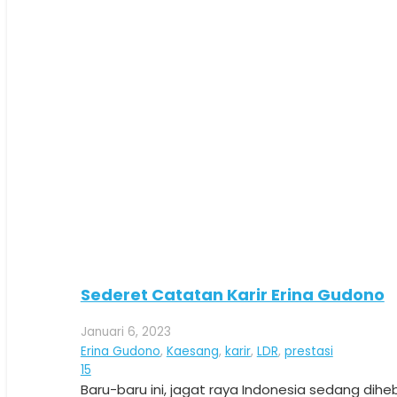
Sederet Catatan Karir Erina Gudono
Januari 6, 2023
Erina Gudono
,
Kaesang
,
karir
,
LDR
,
prestasi
Komentar
15
Baru-baru ini, jagat raya Indonesia sedang dih