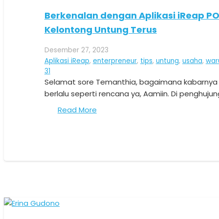
Berkenalan dengan Aplikasi iReap P
Kelontong Untung Terus
Desember 27, 2023
Aplikasi iReap
,
enterpreneur
,
tips
,
untung
,
usaha
,
war
Komentar
31
Selamat sore Temanthia, bagaimana kabarnya 
berlalu seperti rencana ya, Aamiin. Di penghujun
Read More