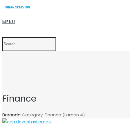
FINANCE
FINANCE
FINANCE
FINANCE
FINANCE
REVIEW
REVIEW
MENU
Finance
Beranda
Category: Finance
(Laman 4)