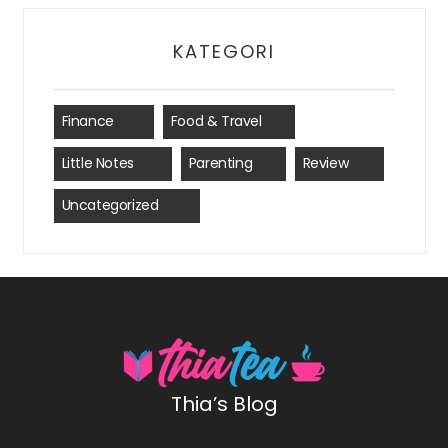
KATEGORI
Finance
(35)
Food & Travel
(8)
Little Notes
(41)
Parenting
(7)
Review
(15)
Uncategorized
(24)
Thia’s Blog