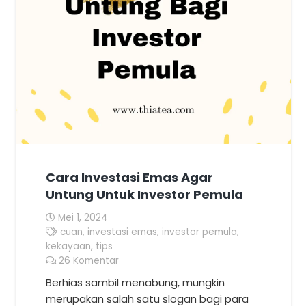
Cara Investasi Emas Agar
Untung Untuk Investor Pemula
Mei 1, 2024
cuan
,
investasi emas
,
investor pemula
,
kekayaan
,
tips
26
Komentar
Berhias sambil menabung, mungkin
merupakan salah satu slogan bagi para