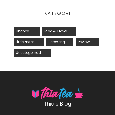
KATEGORI
Finance
(35)
Food & Travel
(8)
Little Notes
(41)
Parenting
(7)
Review
(15)
Uncategorized
(24)
Thia’s Blog