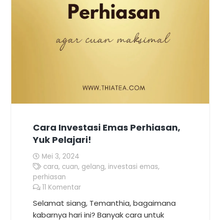
Cara Investasi Emas Perhiasan,
Yuk Pelajari!
Mei 3, 2024
cara
,
cuan
,
gelang
,
investasi emas
,
perhiasan
11
Komentar
Selamat siang, Temanthia, bagaimana
kabarnya hari ini? Banyak cara untuk