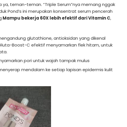
ya ya, teman-teman. “Triple Serum”nya memang nggak
oduk Pond’s ini merupakan konsentrat serum pencerah
g
Mampu bekerja 60X lebih efektif dari Vitamin C
,
ngandung glutathione, antioksidan yang dikenal
Gluta-Boost-C efektif menyamarkan flek hitam, untuk
ata.
yamarkan pori untuk wajah tampak mulus
menyerap mendalam ke setiap lapisan epidermis kulit