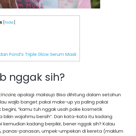
s
[
hide
]
 dan Pond’s Triple Glow Serum Mask
ib nggak sih?
kincare,
apalagi
makeup
. Bisa dihitung dalam setahun
lau wajib banget pakai make-up ya paling pakai
 begini, “kamu tuh nggak usah pake kosmetik
a bikin wajahmu bersih”. Dan kata-kata itu kadang
 kemudian kadang berpikir, bener nggak sih? Kalau
an, panas-panasan, umpek-umpekan di kereta (maklum