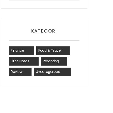
KATEGORI
Finance
(35)
Food & Travel
(8)
Little Notes
(41)
Parenting
(7)
Review
(15)
Uncategorized
(24)