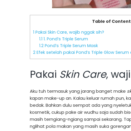
Table of Content
1
Pakai Skin Care, wajib nggak sih?
1.1
1. Pond’s Triple Serum
1.2
Pond’s Triple Serum Mask
2
Efek setelah pakai Pond’s Triple Glow Serum
Pakai
Skin Care
, waj
Aku tuh termasuk yang jarang banget make
s
kapan make-up an. Kalau keluar rumah pun, ka
bedak. Bahkan dulu sempat ada yang nyeletuk
kosmetik, cukup pake air wudhu saja sudah bis
masih terngiang-ngiang sampai sekarang. Tapi
nglihat pola makan yang masih suka goreng