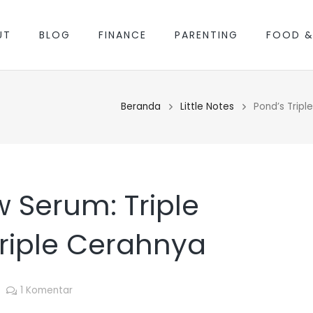
UT
BLOG
FINANCE
PARENTING
FOOD &
Beranda
Little Notes
Pond’s Tripl
w Serum: Triple
iple Cerahnya
1
Komentar