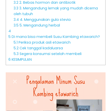
3.2
2. Bebas hormon dan antibiotik
3.3
3. Mengandung lemak yang mudah dicerna
oleh tubuh
3.4
4. Menggunakan gula stevia
3.5
5. Mengandung herbal
4
5
Di mana bisa membeli Susu Kambing etawarich?
5.1
Periksa produk asli etawarich
5.2
Cek tanggal kadaluarsa
5.3
Segera konsumsi setelah membeli
6
KESIMPULAN