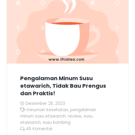
Pengalaman Minum Susu
etawarich, Tidak Bau Prengus
dan Praktis!
Desember 25, 2023
minuman kesehatan
,
pengalaman
minum susu etawarich
,
review
,
susu
etawarich
,
susu kambing
45
Komentar