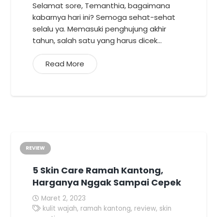
Selamat sore, Temanthia, bagaimana
kabarnya hari ini? Semoga sehat-sehat
selalu ya. Memasuki penghujung akhir
tahun, salah satu yang harus dicek…
Read More
REVIEW
5 Skin Care Ramah Kantong,
Harganya Nggak Sampai Cepek
Maret 2, 2023
kulit wajah
,
ramah kantong
,
review
,
skin