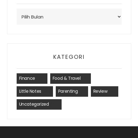
Arsip
KATEGORI
Finance
(35)
Food & Travel
(8)
Little Notes
(41)
Parenting
(7)
Review
(15)
Uncategorized
(24)