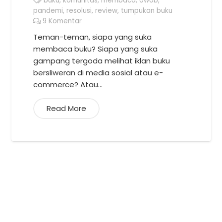
buku
,
komunitas
,
membaca
,
owob
,
pandemi
,
resolusi
,
review
,
tumpukan buku
9
Komentar
Teman-teman, siapa yang suka
membaca buku? Siapa yang suka
gampang tergoda melihat iklan buku
bersliweran di media sosial atau e-
commerce? Atau…
Read More