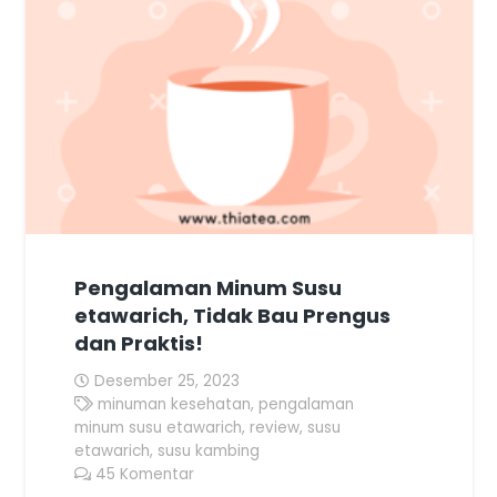
Pengalaman Minum Susu
etawarich, Tidak Bau Prengus
dan Praktis!
Desember 25, 2023
minuman kesehatan
,
pengalaman
minum susu etawarich
,
review
,
susu
etawarich
,
susu kambing
45
Komentar