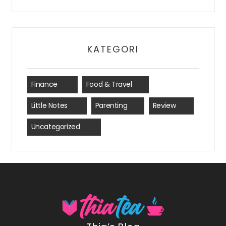
KATEGORI
Finance
(35)
Food & Travel
(8)
Little Notes
(41)
Parenting
(7)
Review
(15)
Uncategorized
(24)