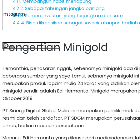
4.1
1. Membangun habit menabung
4.2
2. Sebagai tabungan jangka panjang
Instagram
4.3
3. Sarana investasi yang terjangkau dan safe
4.4
4. Bisa dikreasikan sebagai sovenir ataupun hadiah
Pengertian Minigold
Temanthia, penasaran nggak, sebenarnya minigold ada di I
beberapa sumber yang saya temui, sebnarnya minigold ini m
merupakan produk logam mulia 24 karat yang didirikan oleh P
minigold sendiri adalah Edi Hermanto. Minigold merupakan 
Oktober 2019.
PT Sinergi Digital Global Mulia ini merupakan pemilik merk 
resmi dan telah terdaftar. PT SDGM merupakan perusahaan
emas, berlian maupun perusahaan.
Menurut Edi Hermanto yang dilansir dari mediaindonesia, 