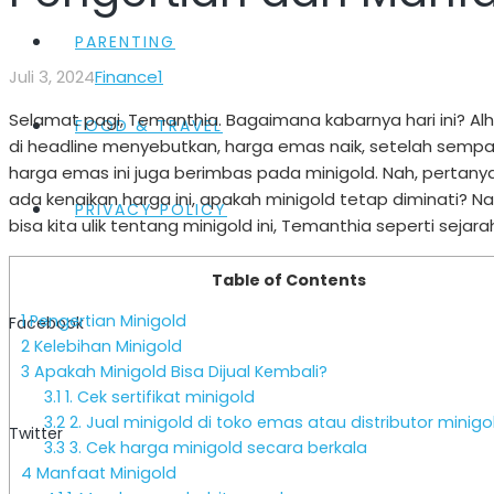
PARENTING
Komentar
Juli 3, 2024
Finance
1
Selamat pagi, Temanthia. Bagaimana kabarnya hari ini? Alham
FOOD & TRAVEL
di headline menyebutkan, harga emas naik, setelah sempat
harga emas ini juga berimbas pada minigold. Nah, pertany
ada kenaikan harga ini, apakah minigold tetap diminati? N
PRIVACY POLICY
bisa kita ulik tentang minigold ini, Temanthia seperti sejar
Table of Contents
1
Pengertian Minigold
Facebook
2
Kelebihan Minigold
3
Apakah Minigold Bisa Dijual Kembali?
3.1
1. Cek sertifikat minigold
3.2
2. Jual minigold di toko emas atau distributor minigo
Twitter
3.3
3. Cek harga minigold secara berkala
4
Manfaat Minigold