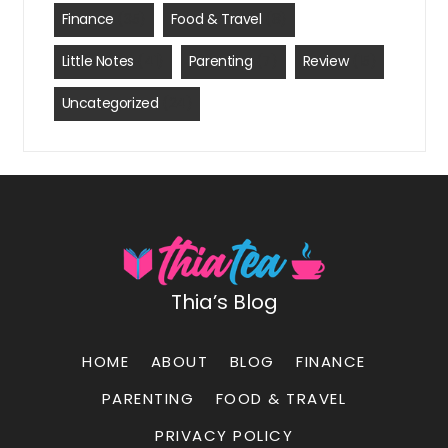
Finance
(35)
Food & Travel
(8)
Little Notes
(41)
Parenting
(7)
Review
(15)
Uncategorized
(24)
Thia’s Blog
HOME
ABOUT
BLOG
FINANCE
PARENTING
FOOD & TRAVEL
PRIVACY POLICY