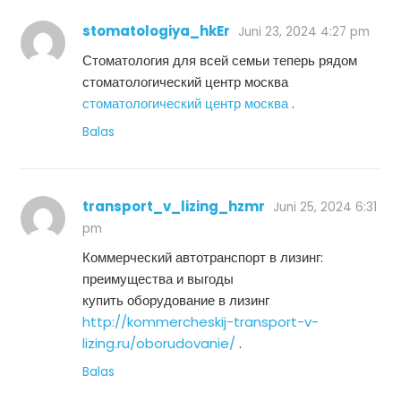
stomatologiya_hkEr
Juni 23, 2024 4:27 pm
Стоматология для всей семьи теперь рядом
стоматологический центр москва
стоматологический центр москва
.
Balas
transport_v_lizing_hzmr
Juni 25, 2024 6:31
pm
Коммерческий автотранспорт в лизинг:
преимущества и выгоды
купить оборудование в лизинг
http://kommercheskij-transport-v-
lizing.ru/oborudovanie/
.
Balas