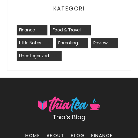
KATEGORI
Finance
(35)
Food & Travel
(8)
Little Notes
(41)
Parenting
(7)
Review
(15)
Uncategorized
(24)
Thia’s Blog
HOME
ABOUT
BLOG
FINANCE