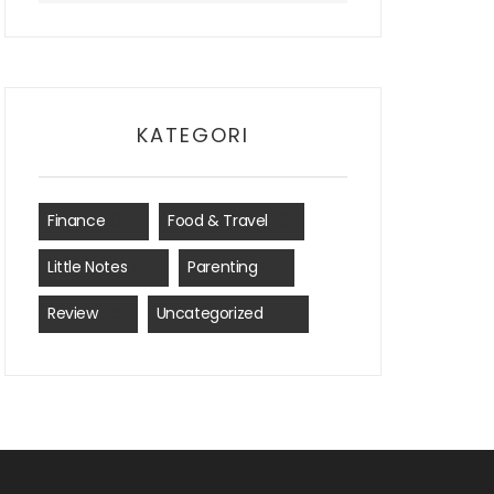
KATEGORI
Finance
(35)
Food & Travel
(8)
Little Notes
(41)
Parenting
(7)
Review
(15)
Uncategorized
(24)