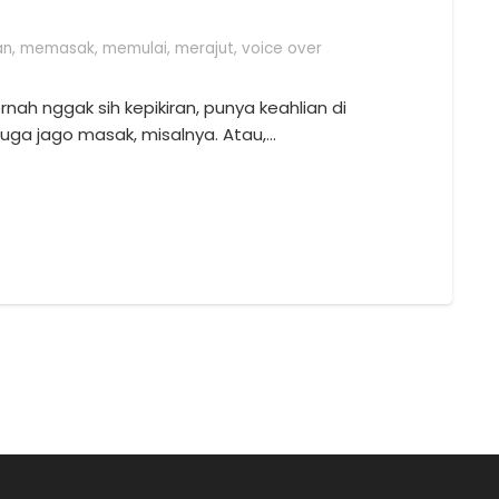
an
,
memasak
,
memulai
,
merajut
,
voice over
h nggak sih kepikiran, punya keahlian di
juga jago masak, misalnya. Atau,…