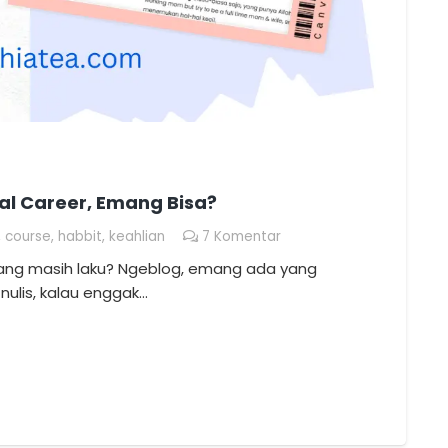
al Career, Emang Bisa?
,
course
,
habbit
,
keahlian
7
Komentar
emang masih laku? Ngeblog, emang ada yang
nulis, kalau enggak…