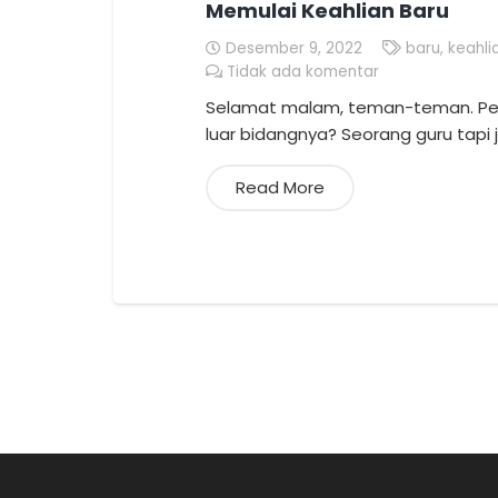
Memulai Keahlian Baru
Desember 9, 2022
baru
,
keahli
Tidak ada komentar
Selamat malam, teman-teman. Perna
luar bidangnya? Seorang guru tapi 
Read More