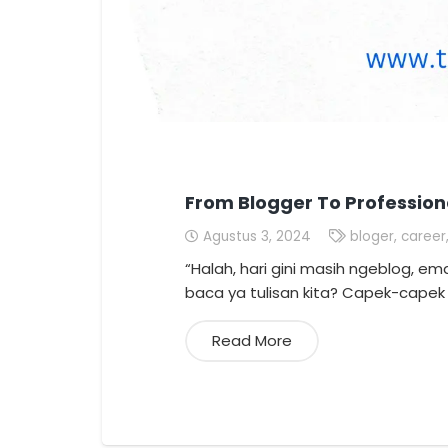
From Blogger To Profession
Agustus 3, 2024
bloger
,
career
“Halah, hari gini masih ngeblog, 
baca ya tulisan kita? Capek-capek 
Read More