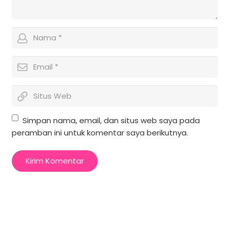
Simpan nama, email, dan situs web saya pada
peramban ini untuk komentar saya berikutnya.
Kirim Komentar