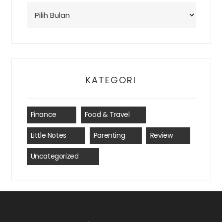
Arsip
KATEGORI
Finance
(35)
Food & Travel
(8)
Little Notes
(41)
Parenting
(7)
Review
(15)
Uncategorized
(24)