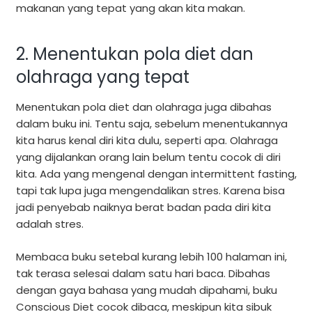
makanan yang tepat yang akan kita makan.
2. Menentukan pola diet dan
olahraga yang tepat
Menentukan pola diet dan olahraga juga dibahas
dalam buku ini. Tentu saja, sebelum menentukannya
kita harus kenal diri kita dulu, seperti apa. Olahraga
yang dijalankan orang lain belum tentu cocok di diri
kita. Ada yang mengenal dengan intermittent fasting,
tapi tak lupa juga mengendalikan stres. Karena bisa
jadi penyebab naiknya berat badan pada diri kita
adalah stres.
Membaca buku setebal kurang lebih 100 halaman ini,
tak terasa selesai dalam satu hari baca. Dibahas
dengan gaya bahasa yang mudah dipahami, buku
Conscious Diet cocok dibaca, meskipun kita sibuk