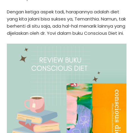
Dengan ketiga aspek tadi, harapannya adalah diet
yang kita jalani bisa sukses ya, Temanthia. Namun, tak
berhenti di situ saja, ada hal-hal menarik lainnya yang
dijelaskan oleh dr. Yovi dalam buku Conscious Diet ini.