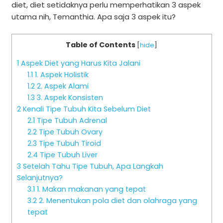
diet, diet setidaknya perlu memperhatikan 3 aspek
utama nih, Temanthia. Apa saja 3 aspek itu?
Table of Contents
[
hide
]
1
Aspek Diet yang Harus Kita Jalani
1.1
1. Aspek Holistik
1.2
2. Aspek Alami
1.3
3. Aspek Konsisten
2
Kenali Tipe Tubuh Kita Sebelum Diet
2.1
Tipe Tubuh Adrenal
2.2
Tipe Tubuh Ovary
2.3
Tipe Tubuh Tiroid
2.4
Tipe Tubuh Liver
3
Setelah Tahu Tipe Tubuh, Apa Langkah
Selanjutnya?
3.1
1. Makan makanan yang tepat
3.2
2. Menentukan pola diet dan olahraga yang
tepat