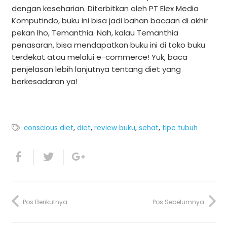
dengan keseharian. Diterbitkan oleh PT Elex Media
Komputindo, buku ini bisa jadi bahan bacaan di akhir
pekan lho, Temanthia. Nah, kalau Temanthia
penasaran, bisa mendapatkan buku ini di toko buku
terdekat atau melalui e-commerce! Yuk, baca
penjelasan lebih lanjutnya tentang diet yang
berkesadaran ya!
conscious diet
,
diet
,
review buku
,
sehat
,
tipe tubuh
Pos Berikutnya
Pos Sebelumnya