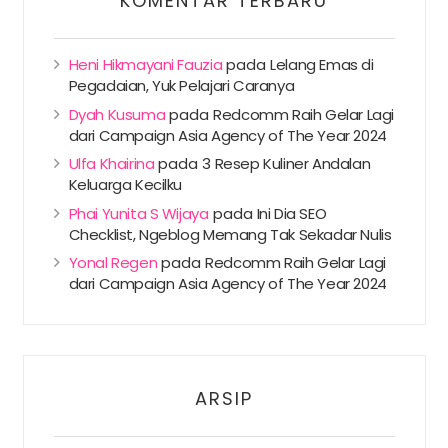
KOMENTAR TERBARU
Heni Hikmayani Fauzia
pada
Lelang Emas di
Pegadaian, Yuk Pelajari Caranya
Dyah Kusuma
pada
Redcomm Raih Gelar Lagi
dari Campaign Asia Agency of The Year 2024
Ulfa Khairina
pada
3 Resep Kuliner Andalan
Keluarga Kecilku
Phai Yunita S Wijaya
pada
Ini Dia SEO
Checklist, Ngeblog Memang Tak Sekadar Nulis
Yonal Regen
pada
Redcomm Raih Gelar Lagi
dari Campaign Asia Agency of The Year 2024
ARSIP