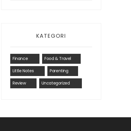
KATEGORI
Finance
(35)
Food & Travel
(8)
Little Notes
(41)
Parenting
(7)
Review
(15)
Uncategorized
(24)