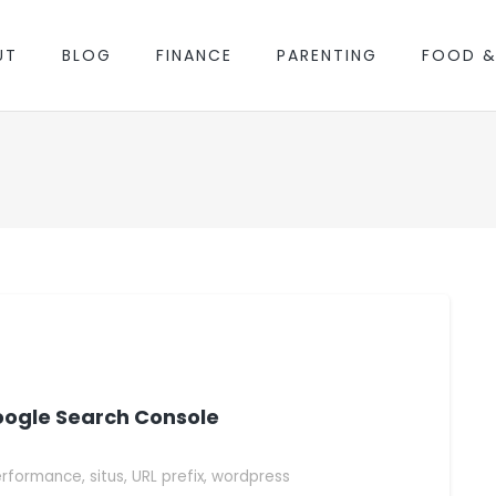
UT
BLOG
FINANCE
PARENTING
FOOD &
gle Search Console
erformance
,
situs
,
URL prefix
,
wordpress