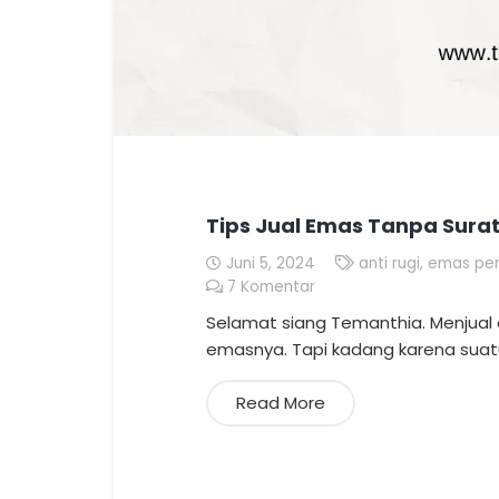
Tips Jual Emas Tanpa Sura
Juni 5, 2024
anti rugi
,
emas per
7
Komentar
Selamat siang Temanthia. Menjual
emasnya. Tapi kadang karena suatu
Read More