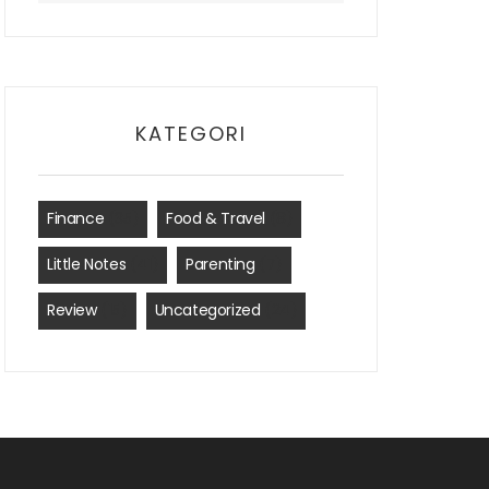
KATEGORI
Finance
(35)
Food & Travel
(8)
Little Notes
(41)
Parenting
(7)
Review
(15)
Uncategorized
(24)