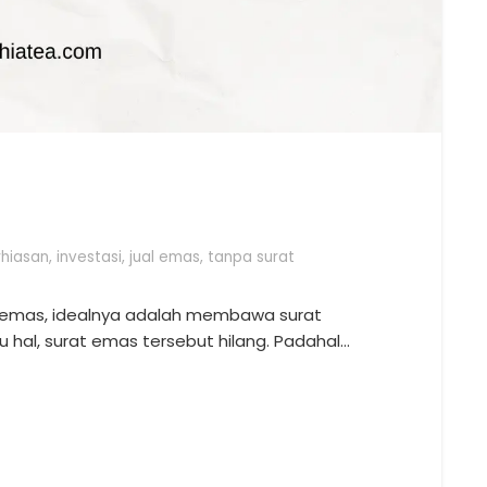
t
hiasan
,
investasi
,
jual emas
,
tanpa surat
 emas, idealnya adalah membawa surat
 hal, surat emas tersebut hilang. Padahal…