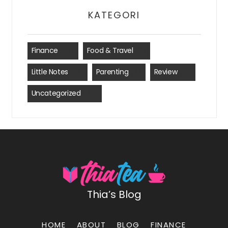
KATEGORI
Finance
(35)
Food & Travel
(8)
Little Notes
(41)
Parenting
(7)
Review
(15)
Uncategorized
(24)
Thia’s Blog
HOME
ABOUT
BLOG
FINANCE