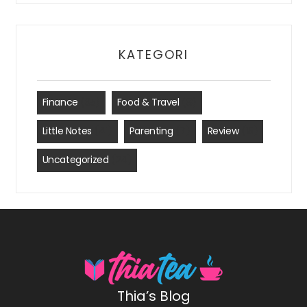
KATEGORI
Finance
(35)
Food & Travel
(8)
Little Notes
(41)
Parenting
(7)
Review
(15)
Uncategorized
(24)
Thia’s Blog