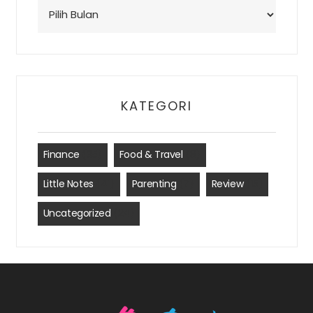
Arsip
KATEGORI
Finance
(35)
Food & Travel
(8)
Little Notes
(41)
Parenting
(7)
Review
(15)
Uncategorized
(24)