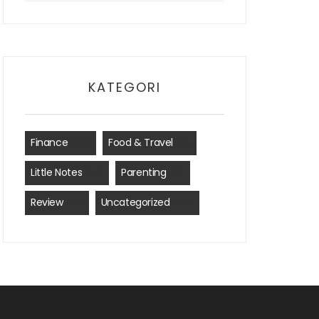
KATEGORI
Finance
(35)
Food & Travel
(8)
Little Notes
(41)
Parenting
(7)
Review
(15)
Uncategorized
(24)