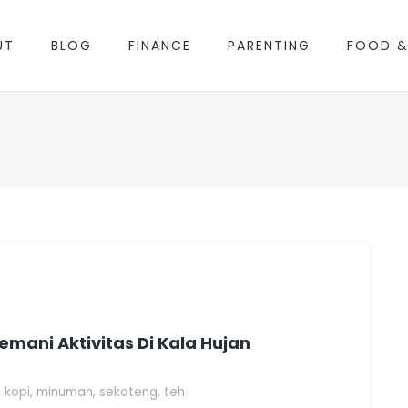
UT
BLOG
FINANCE
PARENTING
FOOD &
mani Aktivitas Di Kala Hujan
,
kopi
,
minuman
,
sekoteng
,
teh