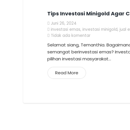
Tips Investasi Minigold Agar
Juni 26, 2024
investasi emas
,
investasi minigold
,
jual 
Tidak ada komentar
Selamat siang, Temanthia. Bagaimana 
semangat berinvestasi emas? Invest
pilihan investasi masyarakat…
Read More