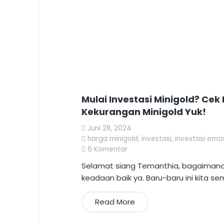
Mulai Investasi Minigold? Cek
Kekurangan Minigold Yuk!
Juni 28, 2024
harga minigold
,
investasi
,
investasi ema
6
Komentar
Selamat siang Temanthia, bagaimana 
keadaan baik ya. Baru-baru ini kita
Read More