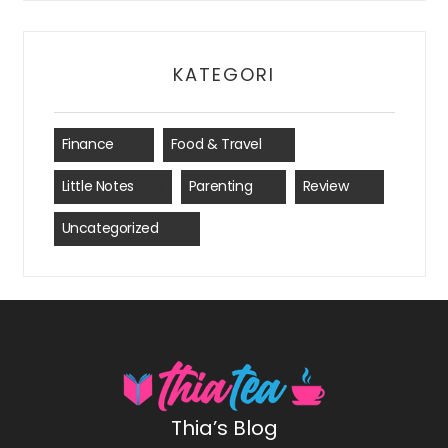
KATEGORI
Finance
(35)
Food & Travel
(8)
Little Notes
(41)
Parenting
(7)
Review
(15)
Uncategorized
(24)
Thia’s Blog