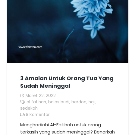
3 Amalan Untuk Orang Tua Yang
Sudah Meninggal
Maret 22, 2022
al fatihah
,
balas budi
,
berdoa
,
haji
,
sedekah
8
Komentar
Menghadiahi Al-Fatihah untuk orang
terkasih yang sudah meninggal? Benarkah