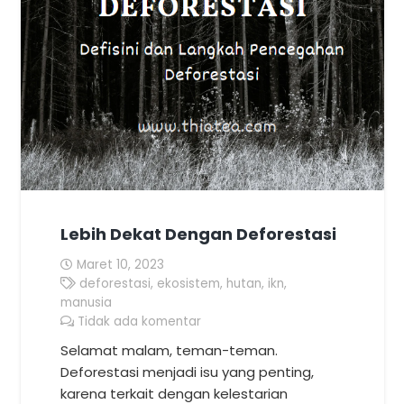
Lebih Dekat Dengan Deforestasi
Maret 10, 2023
deforestasi
,
ekosistem
,
hutan
,
ikn
,
manusia
Tidak ada komentar
Selamat malam, teman-teman.
Deforestasi menjadi isu yang penting,
karena terkait dengan kelestarian