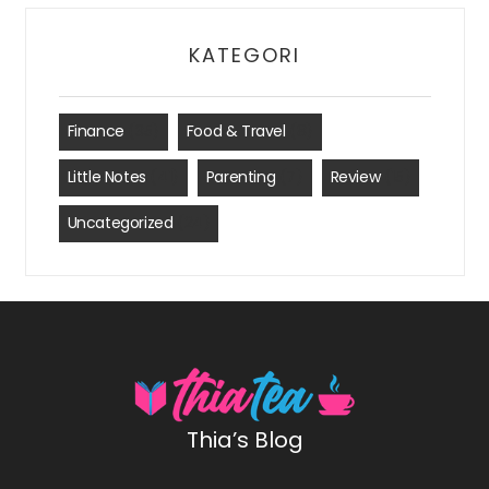
KATEGORI
Finance
(35)
Food & Travel
(8)
Little Notes
(41)
Parenting
(7)
Review
(15)
Uncategorized
(24)
Thia’s Blog