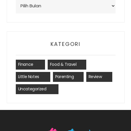
Arsip
KATEGORI
Finance
(35)
Food & Travel
(8)
Little Notes
(41)
Parenting
(7)
Review
(15)
Uncategorized
(24)