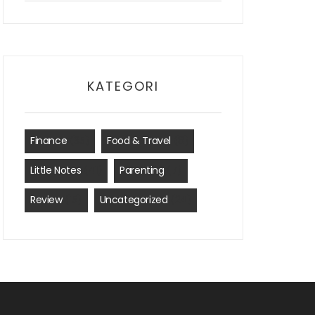
KATEGORI
Finance
(35)
Food & Travel
(8)
Little Notes
(41)
Parenting
(7)
Review
(15)
Uncategorized
(24)