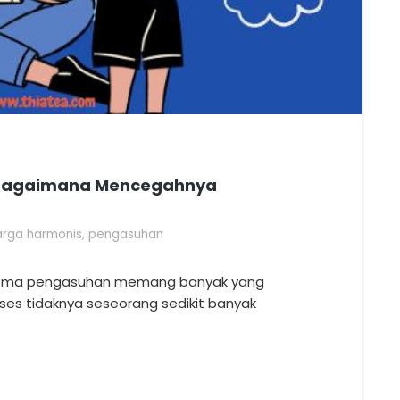
 Bagaimana Mencegahnya
arga harmonis
,
pengasuhan
ema pengasuhan memang banyak yang
 sukses tidaknya seseorang sedikit banyak