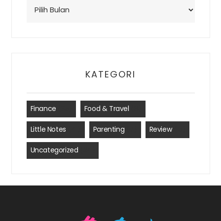
Arsip
KATEGORI
Finance
(35)
Food & Travel
(8)
Little Notes
(41)
Parenting
(7)
Review
(15)
Uncategorized
(24)