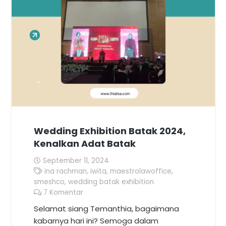
Wedding Exhibition Batak 2024,
Kenalkan Adat Batak
September 11, 2024
ina rachman
,
iwita
,
maestrolawoffice
,
smeshco
,
wedding batak exhibition
7
Komentar
Selamat siang Temanthia, bagaimana
kabarnya hari ini? Semoga dalam