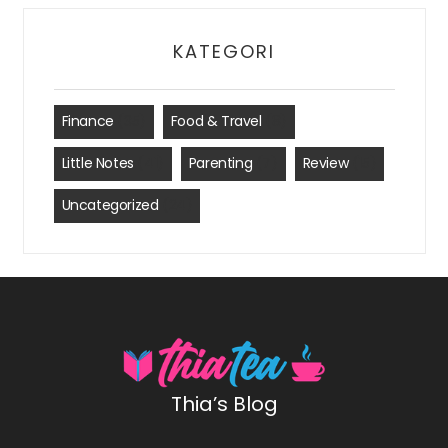
KATEGORI
Finance
(35)
Food & Travel
(8)
Little Notes
(41)
Parenting
(7)
Review
(15)
Uncategorized
(24)
Thia’s Blog