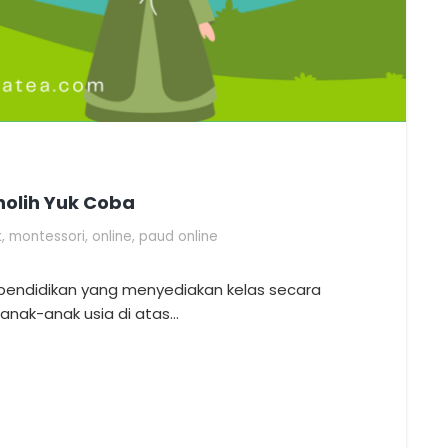
holih Yuk Coba
k
,
montessori
,
online
,
paud online
 pendidikan yang menyediakan kelas secara
i anak-anak usia di atas…