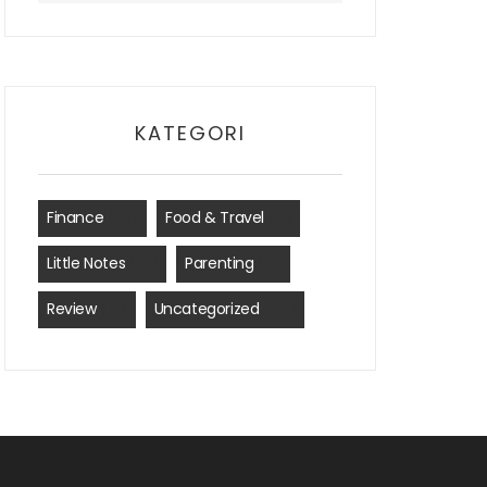
KATEGORI
Finance
(35)
Food & Travel
(8)
Little Notes
(41)
Parenting
(7)
Review
(15)
Uncategorized
(24)