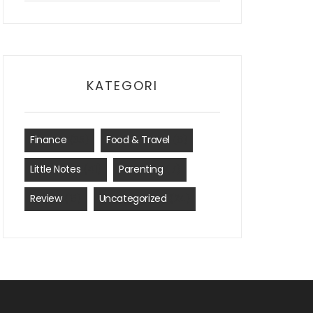
KATEGORI
Finance
(35)
Food & Travel
(8)
Little Notes
(41)
Parenting
(7)
Review
(15)
Uncategorized
(24)