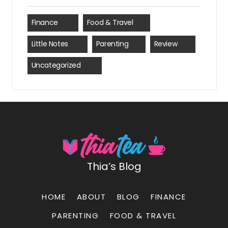
Finance
(35)
Food & Travel
(8)
Little Notes
(41)
Parenting
(7)
Review
(15)
Uncategorized
(24)
Thia’s Blog
HOME
ABOUT
BLOG
FINANCE
PARENTING
FOOD & TRAVEL