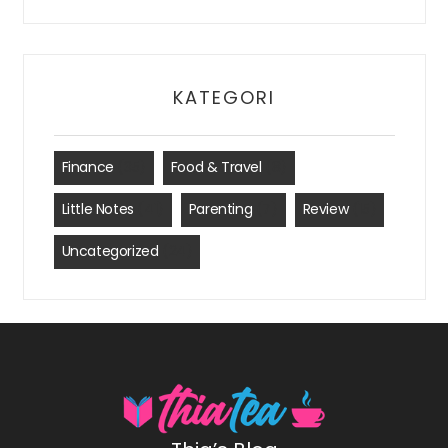
KATEGORI
Finance
(35)
Food & Travel
(8)
Little Notes
(41)
Parenting
(7)
Review
(15)
Uncategorized
(24)