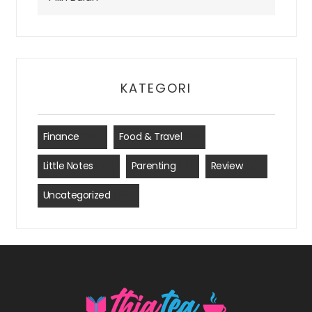
KATEGORI
Finance
(35)
Food & Travel
(8)
Little Notes
(41)
Parenting
(7)
Review
(15)
Uncategorized
(24)